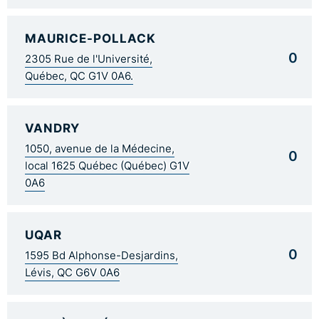
MAURICE-POLLACK
0
2305 Rue de l'Université,
Québec, QC G1V 0A6.
VANDRY
1050, avenue de la Médecine,
0
local 1625 Québec (Québec) G1V
0A6
UQAR
0
1595 Bd Alphonse-Desjardins,
Lévis, QC G6V 0A6