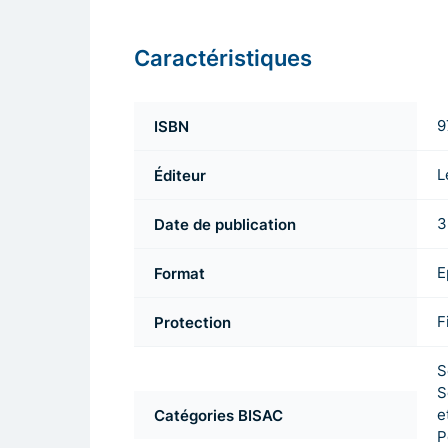
Caractéristiques
ISBN
9
Éditeur
L
Date de publication
3
Format
E
Protection
F
S
S
Catégories BISAC
e
P