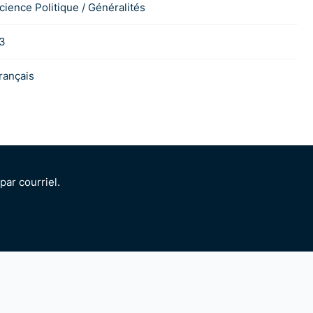
cience Politique / Généralités
3
rançais
ar courriel.