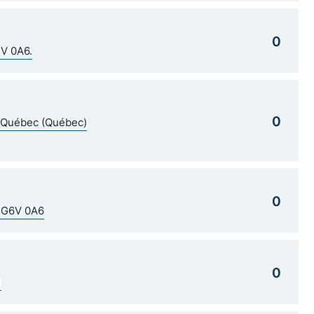
0
1V 0A6.
0
5 Québec (Québec)
0
C G6V 0A6
0
1