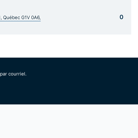
0
al, Québec G1V 0A6,
ar courriel.