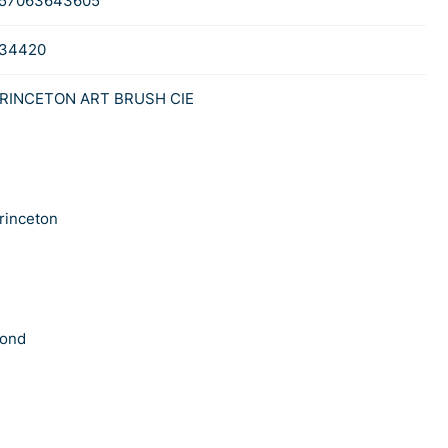
57063643605
34420
RINCETON ART BRUSH CIE
rinceton
ond