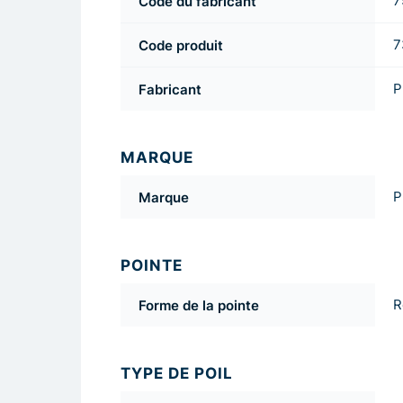
Code du fabricant
7
Code produit
7
Fabricant
P
MARQUE
Marque
P
POINTE
Forme de la pointe
R
TYPE DE POIL