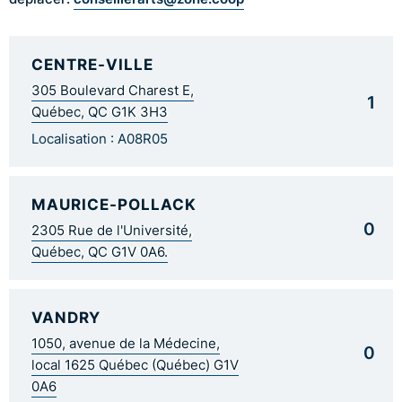
CENTRE-VILLE
305 Boulevard Charest E,
1
Québec, QC G1K 3H3
Localisation : A08R05
MAURICE-POLLACK
0
2305 Rue de l'Université,
Québec, QC G1V 0A6.
VANDRY
1050, avenue de la Médecine,
0
local 1625 Québec (Québec) G1V
0A6