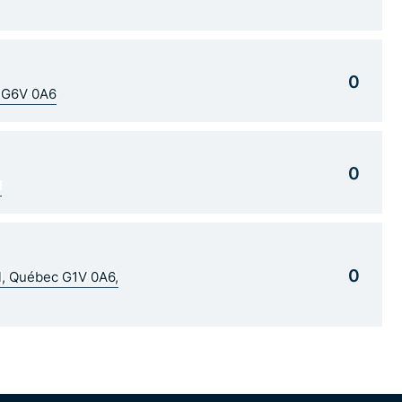
0
C G6V 0A6
0
1
0
al, Québec G1V 0A6,