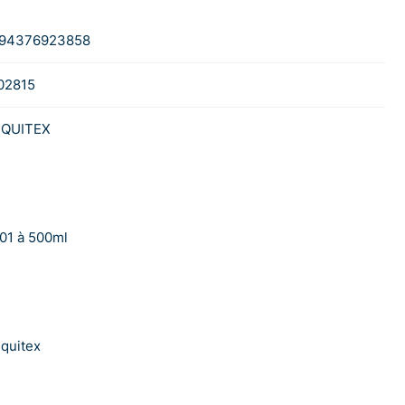
94376923858
02815
IQUITEX
01 à 500ml
iquitex