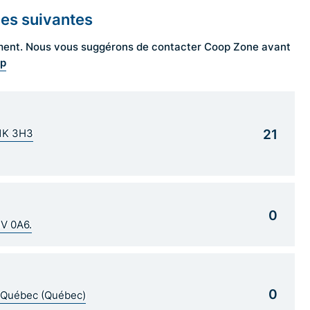
les suivantes
ngement. Nous vous suggérons de contacter Coop Zone avant
op
21
G1K 3H3
0
1V 0A6.
0
5 Québec (Québec)