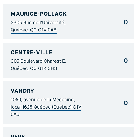
MAURICE-POLLACK
0
2305 Rue de l'Université,
Québec, QC G1V 0A6.
CENTRE-VILLE
0
305 Boulevard Charest E,
Québec, QC G1K 3H3
VANDRY
1050, avenue de la Médecine,
0
local 1625 Québec (Québec) G1V
0A6
PEPS