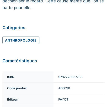
décoloniser le regard. Cette cause mérite que l'on se
batte pour elle..
Catégories
ANTHROPOLOGIE
Caractéristiques
ISBN
9782228937733
Code produit
A06090
Éditeur
PAYOT