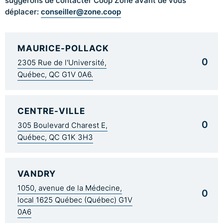
suggérons de contacter Coop Zone avant de vous
conseiller@zone.coop
déplacer:
MAURICE-POLLACK
0
2305 Rue de l'Université,
Québec, QC G1V 0A6.
CENTRE-VILLE
0
305 Boulevard Charest E,
Québec, QC G1K 3H3
VANDRY
1050, avenue de la Médecine,
0
local 1625 Québec (Québec) G1V
0A6