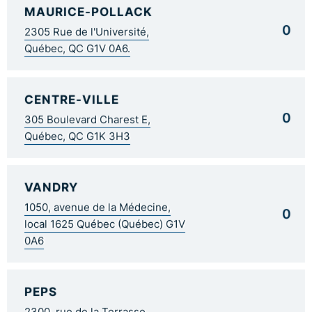
MAURICE-POLLACK
0
2305 Rue de l'Université,
Québec, QC G1V 0A6.
CENTRE-VILLE
0
305 Boulevard Charest E,
Québec, QC G1K 3H3
VANDRY
1050, avenue de la Médecine,
0
local 1625 Québec (Québec) G1V
0A6
PEPS
2300, rue de la Terrasse