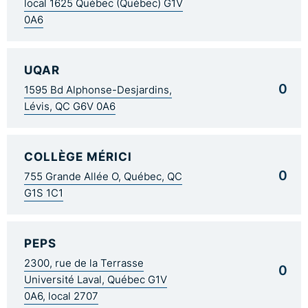
local 1625 Québec (Québec) G1V
0A6
UQAR
0
1595 Bd Alphonse-Desjardins,
Lévis, QC G6V 0A6
COLLÈGE MÉRICI
0
755 Grande Allée O, Québec, QC
G1S 1C1
PEPS
2300, rue de la Terrasse
0
Université Laval, Québec G1V
0A6, local 2707