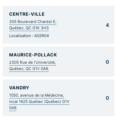
CENTRE-VILLE
305 Boulevard Charest E,
4
Québec, QC G1K 3H3
Localisation : A02R04
MAURICE-POLLACK
0
2305 Rue de l'Université,
Québec, QC G1V 0A6.
VANDRY
1050, avenue de la Médecine,
0
local 1625 Québec (Québec) G1V
0A6