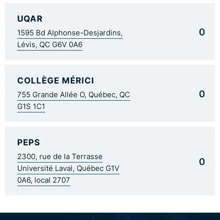
UQAR
0
1595 Bd Alphonse-Desjardins,
Lévis, QC G6V 0A6
COLLÈGE MÉRICI
0
755 Grande Allée O, Québec, QC
G1S 1C1
PEPS
2300, rue de la Terrasse
0
Université Laval, Québec G1V
0A6, local 2707