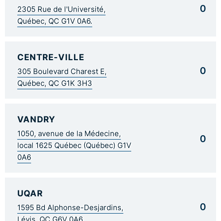
0
2305 Rue de l'Université,
Québec, QC G1V 0A6.
CENTRE-VILLE
0
305 Boulevard Charest E,
Québec, QC G1K 3H3
VANDRY
1050, avenue de la Médecine,
0
local 1625 Québec (Québec) G1V
0A6
UQAR
0
1595 Bd Alphonse-Desjardins,
Lévis, QC G6V 0A6