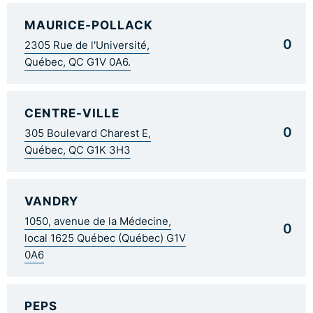
MAURICE-POLLACK
0
2305 Rue de l'Université,
Québec, QC G1V 0A6.
CENTRE-VILLE
0
305 Boulevard Charest E,
Québec, QC G1K 3H3
VANDRY
1050, avenue de la Médecine,
0
local 1625 Québec (Québec) G1V
0A6
PEPS