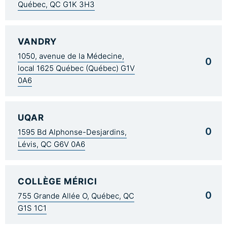
Québec, QC G1K 3H3
VANDRY
1050, avenue de la Médecine,
0
local 1625 Québec (Québec) G1V
0A6
UQAR
0
1595 Bd Alphonse-Desjardins,
Lévis, QC G6V 0A6
COLLÈGE MÉRICI
0
755 Grande Allée O, Québec, QC
G1S 1C1