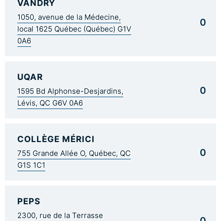
VANDRY
1050, avenue de la Médecine,
0
local 1625 Québec (Québec) G1V
0A6
UQAR
0
1595 Bd Alphonse-Desjardins,
Lévis, QC G6V 0A6
COLLÈGE MÉRICI
0
755 Grande Allée O, Québec, QC
G1S 1C1
PEPS
2300, rue de la Terrasse
0