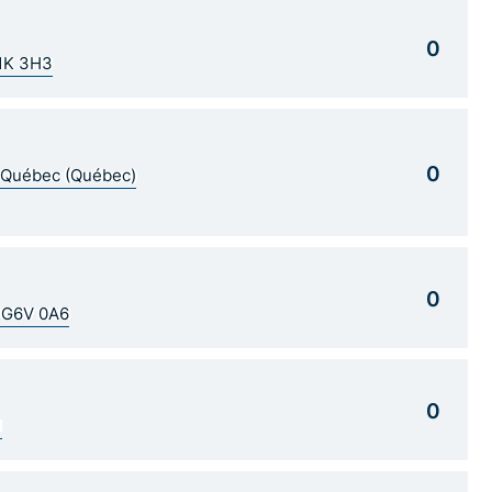
0
G1K 3H3
0
5 Québec (Québec)
0
C G6V 0A6
0
1