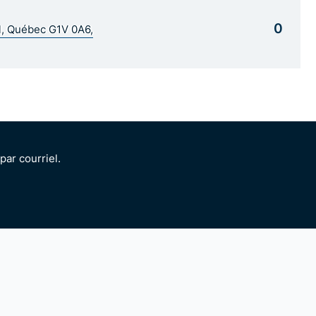
0
al, Québec G1V 0A6,
ar courriel.