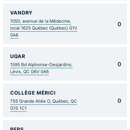
VANDRY
1050, avenue de la Médecine,
0
local 1625 Québec (Québec) G1V
0A6
UQAR
0
1595 Bd Alphonse-Desjardins,
Lévis, QC G6V 0A6
COLLÈGE MÉRICI
0
755 Grande Allée O, Québec, QC
G1S 1C1
PEPS