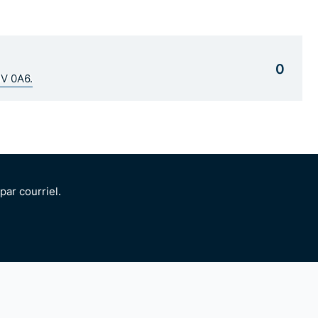
0
1V 0A6.
ar courriel.