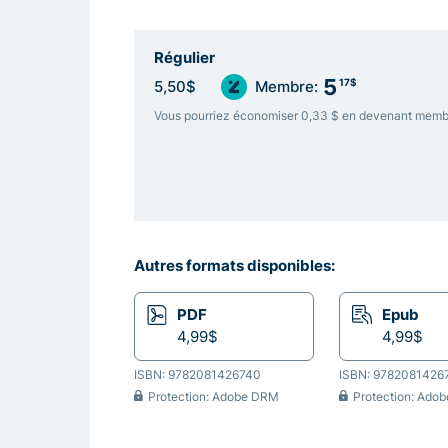
Régulier
5
17$
5,50$
Membre:
Vous pourriez économiser 0,33 $ en devenant memb
Autres formats disponibles:
PDF
Epub
4,99$
4,99$
ISBN: 9782081426740
ISBN: 9782081426
Protection: Adobe DRM
Protection: Ado