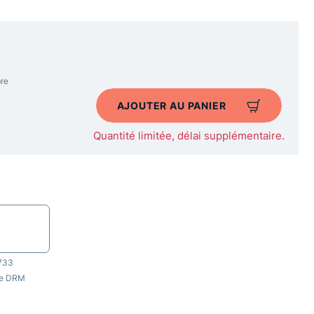
re
AJOUTER AU PANIER
Quantité limitée, délai supplémentaire.
733
be DRM