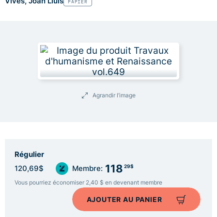
Vives, Joan Lluis
PAPIER
Agrandir l’image
Régulier
118
29$
120,69$
Membre:
Vous pourriez économiser 2,40 $ en devenant membre
AJOUTER AU PANIER