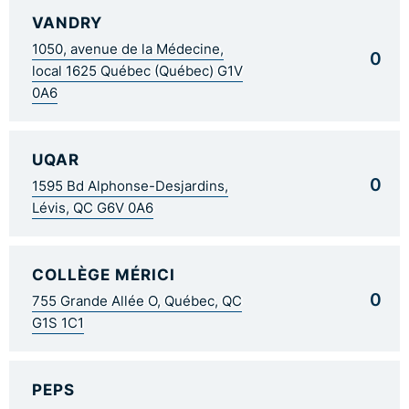
VANDRY
1050, avenue de la Médecine,
0
local 1625 Québec (Québec) G1V
0A6
UQAR
0
1595 Bd Alphonse-Desjardins,
Lévis, QC G6V 0A6
COLLÈGE MÉRICI
0
755 Grande Allée O, Québec, QC
G1S 1C1
PEPS