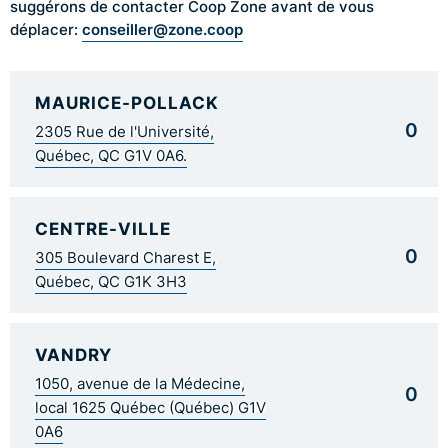
suggérons de contacter Coop Zone avant de vous
conseiller@zone.coop
déplacer:
MAURICE-POLLACK
0
2305 Rue de l'Université,
Québec, QC G1V 0A6.
CENTRE-VILLE
0
305 Boulevard Charest E,
Québec, QC G1K 3H3
VANDRY
1050, avenue de la Médecine,
0
local 1625 Québec (Québec) G1V
0A6