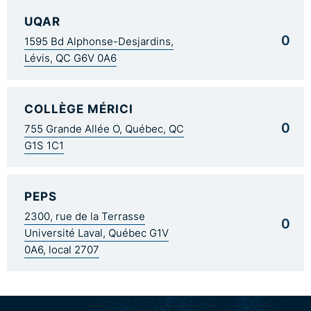
UQAR
0
1595 Bd Alphonse-Desjardins,
Lévis, QC G6V 0A6
COLLÈGE MÉRICI
0
755 Grande Allée O, Québec, QC
G1S 1C1
PEPS
2300, rue de la Terrasse
0
Université Laval, Québec G1V
0A6, local 2707