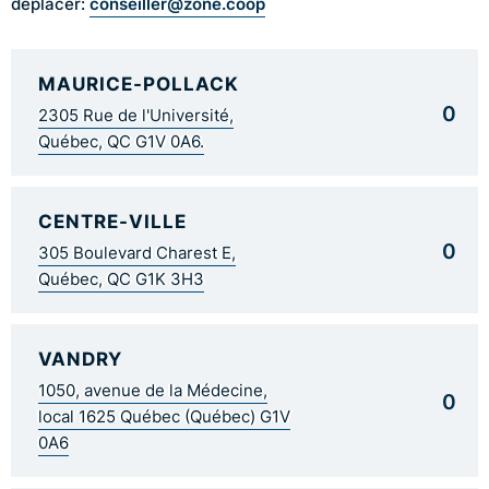
conseiller@zone.coop
déplacer:
MAURICE-POLLACK
0
2305 Rue de l'Université,
Québec, QC G1V 0A6.
CENTRE-VILLE
0
305 Boulevard Charest E,
Québec, QC G1K 3H3
VANDRY
1050, avenue de la Médecine,
0
local 1625 Québec (Québec) G1V
0A6