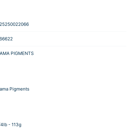
25250022066
66622
AMA PIGMENTS
ama Pigments
/4lb - 113g