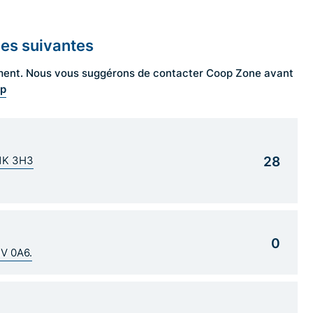
les suivantes
ngement. Nous vous suggérons de contacter Coop Zone avant
op
28
G1K 3H3
0
1V 0A6.