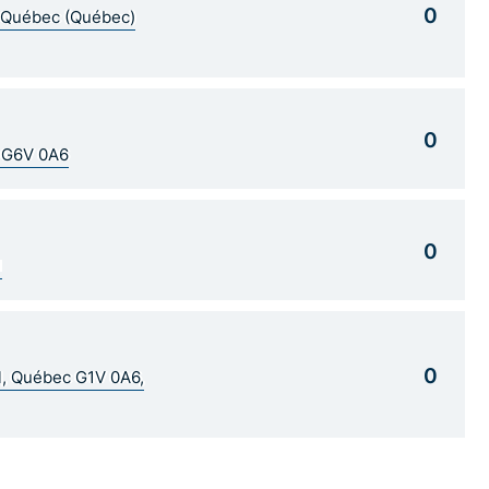
0
5 Québec (Québec)
0
C G6V 0A6
0
1
0
al, Québec G1V 0A6,