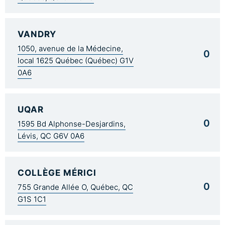
VANDRY
1050, avenue de la Médecine,
0
local 1625 Québec (Québec) G1V
0A6
UQAR
0
1595 Bd Alphonse-Desjardins,
Lévis, QC G6V 0A6
COLLÈGE MÉRICI
0
755 Grande Allée O, Québec, QC
G1S 1C1