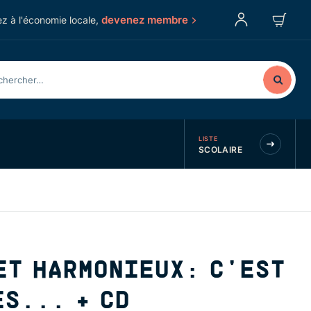
devenez membre
z à l'économie locale,
LISTE
SCOLAIRE
ET HARMONIEUX: C'EST
S... + CD