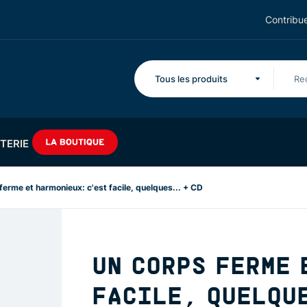
Contribue
Tous les produits
TERIE
ferme et harmonieux: c'est facile, quelques... + CD
UN CORPS FERME 
FACILE, QUELQUE