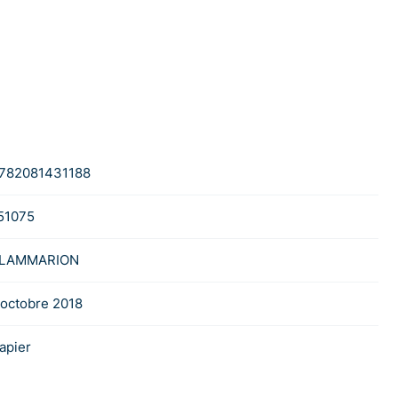
782081431188
51075
LAMMARION
 octobre 2018
apier