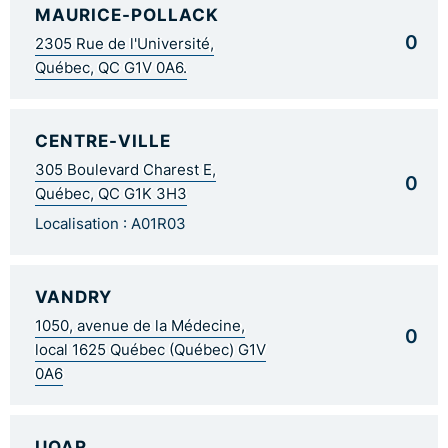
MAURICE-POLLACK
0
2305 Rue de l'Université,
Québec, QC G1V 0A6.
CENTRE-VILLE
305 Boulevard Charest E,
0
Québec, QC G1K 3H3
Localisation : A01R03
VANDRY
1050, avenue de la Médecine,
0
local 1625 Québec (Québec) G1V
0A6
UQAR