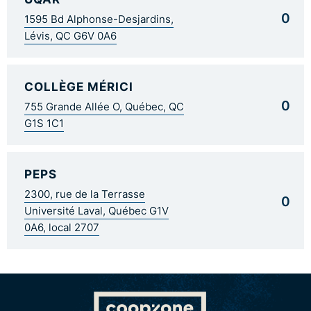
0
1595 Bd Alphonse-Desjardins,
Lévis, QC G6V 0A6
COLLÈGE MÉRICI
0
755 Grande Allée O, Québec, QC
G1S 1C1
PEPS
2300, rue de la Terrasse
0
Université Laval, Québec G1V
0A6, local 2707