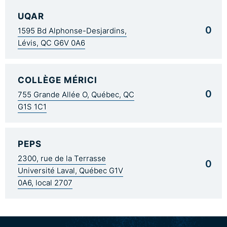
UQAR
0
1595 Bd Alphonse-Desjardins,
Lévis, QC G6V 0A6
COLLÈGE MÉRICI
0
755 Grande Allée O, Québec, QC
G1S 1C1
PEPS
2300, rue de la Terrasse
0
Université Laval, Québec G1V
0A6, local 2707