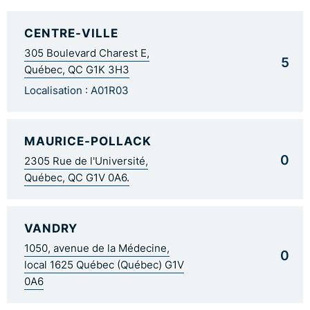
CENTRE-VILLE
305 Boulevard Charest E,
5
Québec, QC G1K 3H3
Localisation : A01R03
MAURICE-POLLACK
0
2305 Rue de l'Université,
Québec, QC G1V 0A6.
VANDRY
1050, avenue de la Médecine,
0
local 1625 Québec (Québec) G1V
0A6