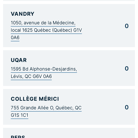
VANDRY
1050, avenue de la Médecine,
0
local 1625 Québec (Québec) G1V
0A6
UQAR
0
1595 Bd Alphonse-Desjardins,
Lévis, QC G6V 0A6
COLLÈGE MÉRICI
0
755 Grande Allée O, Québec, QC
G1S 1C1
PEPS