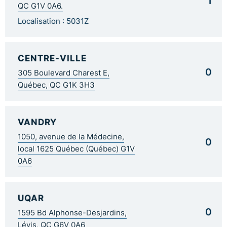
1
QC G1V 0A6.
Localisation : 5031Z
CENTRE-VILLE
0
305 Boulevard Charest E,
Québec, QC G1K 3H3
VANDRY
1050, avenue de la Médecine,
0
local 1625 Québec (Québec) G1V
0A6
UQAR
0
1595 Bd Alphonse-Desjardins,
Lévis, QC G6V 0A6