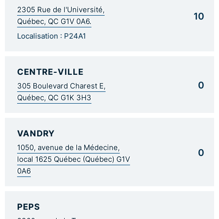
2305 Rue de l'Université,
10
Québec, QC G1V 0A6.
Localisation : P24A1
CENTRE-VILLE
0
305 Boulevard Charest E,
Québec, QC G1K 3H3
VANDRY
1050, avenue de la Médecine,
0
local 1625 Québec (Québec) G1V
0A6
PEPS