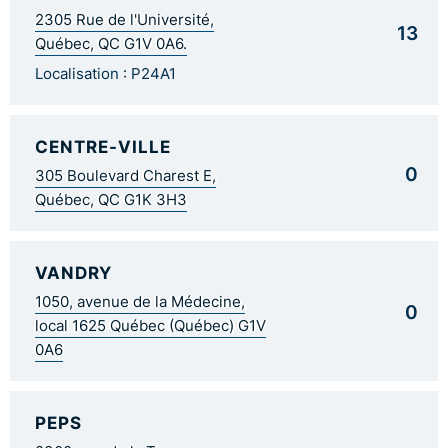
2305 Rue de l'Université,
13
Québec, QC G1V 0A6.
Localisation : P24A1
CENTRE-VILLE
0
305 Boulevard Charest E,
Québec, QC G1K 3H3
VANDRY
1050, avenue de la Médecine,
0
local 1625 Québec (Québec) G1V
0A6
PEPS