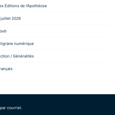
es Éditions de l’Apothéose
 juillet 2026
pub
iligrane numérique
iction / Généralités
rançais
ar courriel.