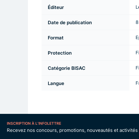
Éditeur
L
Date de publication
8
Format
E
Protection
F
Catégorie BISAC
F
Langue
F
INSCRIPTION À L’INFOLETTRE
Recevez nos concours, promotions, nouveautés et activités p