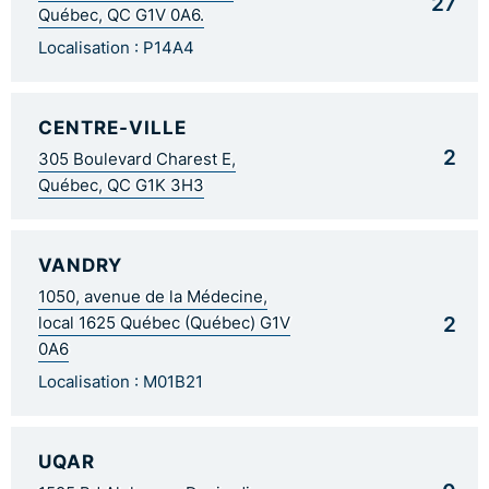
27
Québec, QC G1V 0A6.
Localisation : P14A4
CENTRE-VILLE
2
305 Boulevard Charest E,
Québec, QC G1K 3H3
VANDRY
1050, avenue de la Médecine,
2
local 1625 Québec (Québec) G1V
0A6
Localisation : M01B21
UQAR