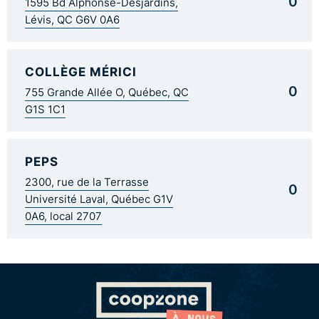
0
1595 Bd Alphonse-Desjardins,
Lévis, QC G6V 0A6
COLLÈGE MÉRICI
0
755 Grande Allée O, Québec, QC
G1S 1C1
PEPS
2300, rue de la Terrasse
0
Université Laval, Québec G1V
0A6, local 2707