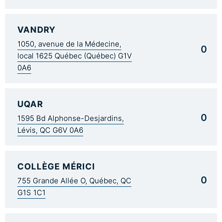
VANDRY
1050, avenue de la Médecine,
0
local 1625 Québec (Québec) G1V
0A6
UQAR
0
1595 Bd Alphonse-Desjardins,
Lévis, QC G6V 0A6
COLLÈGE MÉRICI
0
755 Grande Allée O, Québec, QC
G1S 1C1