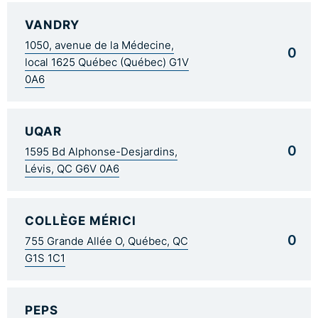
VANDRY
1050, avenue de la Médecine,
0
local 1625 Québec (Québec) G1V
0A6
UQAR
0
1595 Bd Alphonse-Desjardins,
Lévis, QC G6V 0A6
COLLÈGE MÉRICI
0
755 Grande Allée O, Québec, QC
G1S 1C1
PEPS