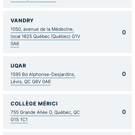
VANDRY
1050, avenue de la Médecine,
0
local 1625 Québec (Québec) G1V
0A6
UQAR
0
1595 Bd Alphonse-Desjardins,
Lévis, QC G6V 0A6
COLLÈGE MÉRICI
0
755 Grande Allée O, Québec, QC
G1S 1C1