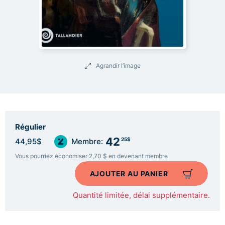
Agrandir l’image
Régulier
42
25$
44,95$
Membre:
Vous pourriez économiser 2,70 $ en devenant membre
AJOUTER AU PANIER
Quantité limitée, délai supplémentaire.