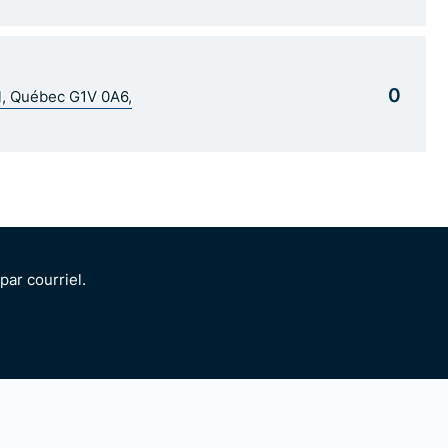
0
al, Québec G1V 0A6,
ar courriel.