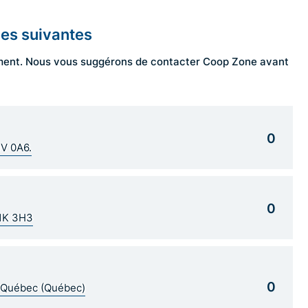
les suivantes
ngement. Nous vous suggérons de contacter Coop Zone avant
0
1V 0A6.
0
G1K 3H3
0
5 Québec (Québec)