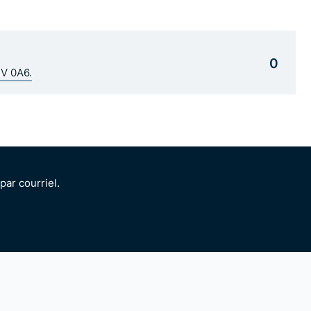
0
1V 0A6.
ar courriel.