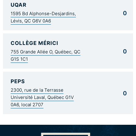
UQAR
0
1595 Bd Alphonse-Desjardins,
Lévis, QC G6V 0A6
COLLÈGE MÉRICI
0
755 Grande Allée O, Québec, QC
G1S 1C1
PEPS
2300, rue de la Terrasse
0
Université Laval, Québec G1V
0A6, local 2707