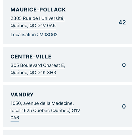
MAURICE-POLLACK
2305 Rue de l'Université,
42
Québec, QC G1V 0A6.
Localisation : M08O62
CENTRE-VILLE
0
305 Boulevard Charest E,
Québec, QC G1K 3H3
VANDRY
1050, avenue de la Médecine,
0
local 1625 Québec (Québec) G1V
0A6