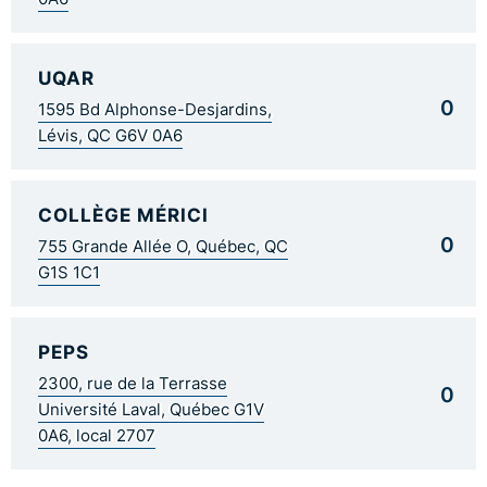
UQAR
0
1595 Bd Alphonse-Desjardins,
Lévis, QC G6V 0A6
COLLÈGE MÉRICI
0
755 Grande Allée O, Québec, QC
G1S 1C1
PEPS
2300, rue de la Terrasse
0
Université Laval, Québec G1V
0A6, local 2707